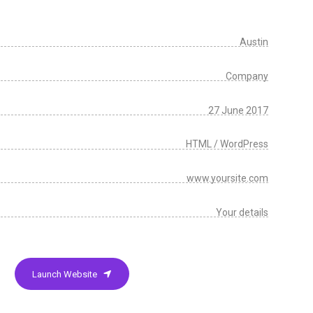
Austin
Company
27 June 2017
HTML / WordPress
www.yoursite.com
Your details
Launch Website