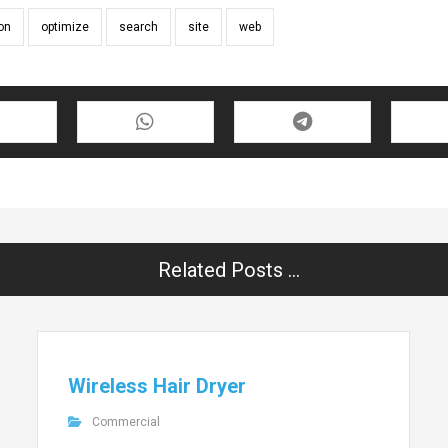
on
optimize
search
site
web
Related Posts ...
Wireless Hair Dryer
Commercial