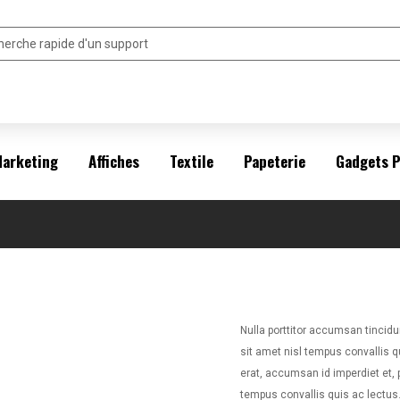
arketing
Affiches
Textile
Papeterie
Gadgets 
Nulla porttitor accumsan tincidun
sit amet nisl tempus convallis q
erat, accumsan id imperdiet et, p
tempus convallis quis ac lectus