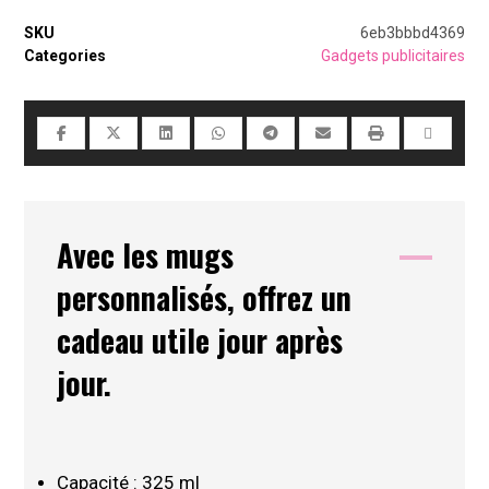
SKU
6eb3bbbd4369
Categories
Gadgets publicitaires
Avec les mugs
personnalisés, offrez un
cadeau utile jour après
jour
.
Capacité : 325 ml