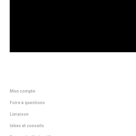
DANS VOTRE BOITE MAIL
ACCÈS RAPIDE
Mon compte
Foire à questions
Livraison
Idées et conseils