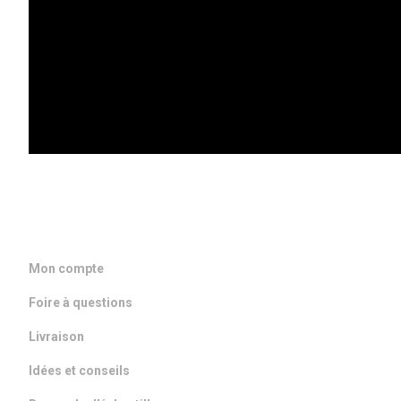
DANS VOTRE BOITE MAIL
ACCÈS RAPIDE
Mon compte
Foire à questions
Livraison
Idées et conseils