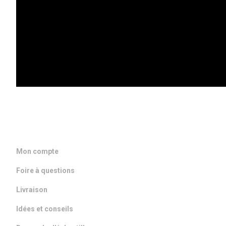
DANS VOTRE BOITE MAIL
ACCÈS RAPIDE
Mon compte
Foire à questions
Livraison
Idées et conseils